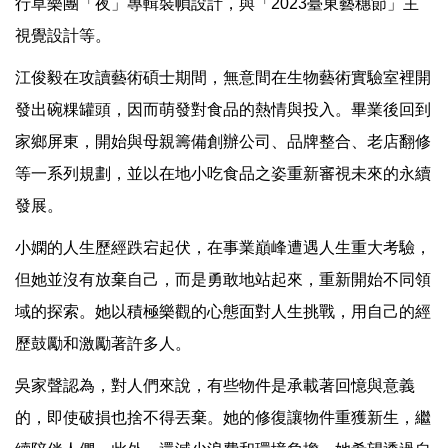
行草樂團「夜」專輯裝幀設計，與「2023臺東藝穗節」主
視覺設計等。
江俊毅在攻讀藝術碩士期間，無意間在生物藝術實驗室裡開
發出碗粿罐頭，因而萌發對食品的熱情與投入。畢業後回到
家鄉屏東，開始與母親籌備創辦公司、品牌整合、老店翻修
等一系列規劃，並以在地小吃食品之姿重新審視未來的永續
發展。
小嫻的人生歷經跌宕起伏，在事業巔峰遭遇人生重大考驗，
但她並沒有放棄自己，而是勇敢地站起來，重新開始不同領
域的探索。她以積極樂觀的心態面對人生挑戰，用自己的經
歷鼓勵和激勵著許多人。
吳家聲認為，對人們來說，有些物件是承載著回憶與意義
的，即使破損也捨不得丟棄。她的修復讓物件重獲新生，繼