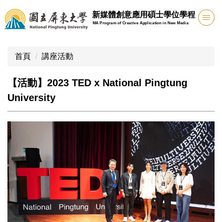
跳
新媒體創意應用碩士學位學程
到
MA Program of Creative Application in New Media
主
要
內
首頁
講座活動
容
區
【活動】2023 TED x National Pingtung
University