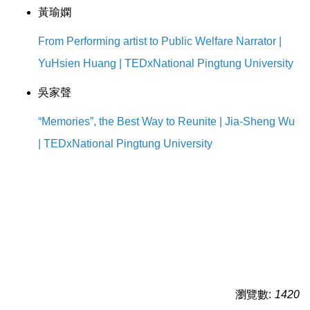
片
黃瑜嫻
觀
From Performing artist to Public Welfare Narrator |
看
YuHsien Huang | TEDxNational Pingtung University
影
吳家聲
片
“Memories”, the Best Way to Reunite | Jia-Sheng Wu
| TEDxNational Pingtung University
瀏覽數:
1420