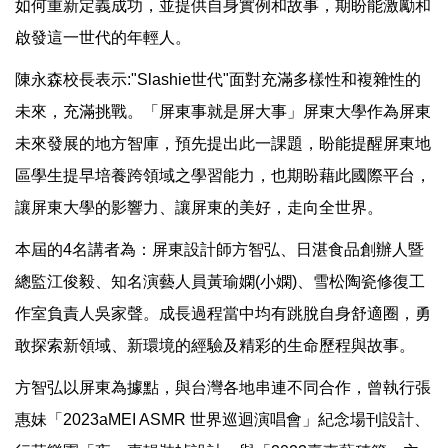
如何重新定義成功，並提供自身實例和故事，期盼能激勵和
啟發這一世代的年輕人。
陳永森校長表示:"Slashie世代"面對充滿多樣性和複雜性的
未來，充滿挑戰。「屏東事就是屏大事」屏東大學作為屏東
未來發展的地方智庫，預先提出此一課題，盼能提醒屏東地
區學生提早培養跨領域之學習能力，也期盼藉此國際平台，
讓屏東大學的影響力、讓屏東的美好，走向全世界。
本屆的4名講者為：屏東設計師方智弘、日湛食品創辦人暨
總監江俊毅、知名演藝人員黃瑜嫻(小嫻)、雪松陶瓷修復工
作室負責人吳家聲。成長過程當中均有跳脫自身舒適圈，勇
敢探索新領域、新環境的經驗及精彩的生命歷程與故事。
方智弘以屏東為據點，與台灣各地串連不同合作，曾執行張
惠妹「2023aMEI ASMR 世界巡迴演唱會」紀念場刊設計、