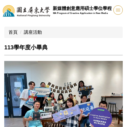
跳
新媒體創意應用碩士學位學程
到
MA Program of Creative Application in New Media
主
要
內
首頁
講座活動
容
區
113學年度小畢典