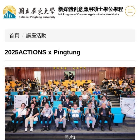
跳
新媒體創意應用碩士學位學程
到
MA Program of Creative Application in New Media
主
要
內
首頁
講座活動
容
區
2025ACTIONS x Pingtung
照片1