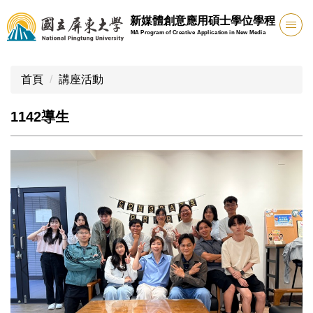
跳
新媒體創意應用碩士學位學程
到
MA Program of Creative Application in New Media
主
要
內
首頁
講座活動
容
區
1142導生