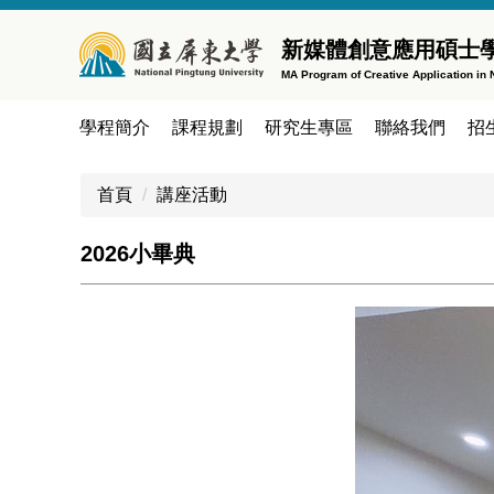
跳
到
新媒體創意應用碩士
主
MA Program of Creative Application in
要
內
學程簡介
課程規劃
研究生專區
聯絡我們
招
容
區
首頁
講座活動
2026小畢典