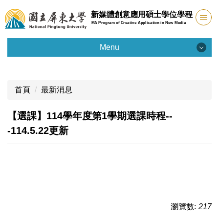
跳
新媒體創意應用碩士學位學程
到
MA Program of Creative Application in New Media
主
要
Menu
內
Menu
容
區
首頁
最新消息
學程簡介
【選課】114學年度第1學期選課時程--
課程規劃
-114.5.22更新
研究生專區
聯絡我們
招生資訊
瀏覽數:
217