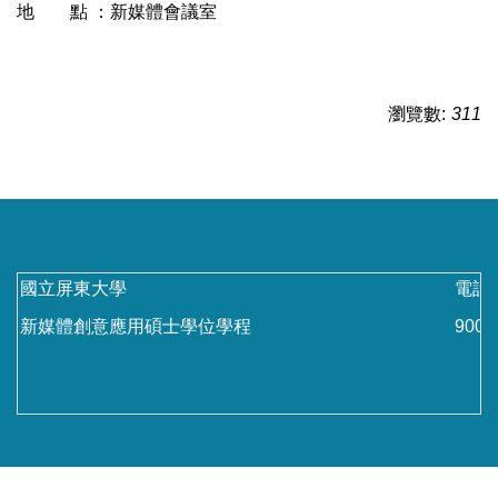
地 點 ：新媒體會議室
瀏覽數:
311
國立屏東大學
電話：
新媒體創意應用碩士學位學程
90