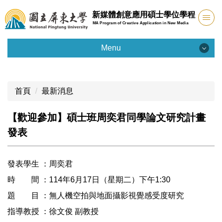
跳
新媒體創意應用碩士學位學程
到
MA Program of Creative Application in New Media
主
要
Menu
內
Menu
容
區
首頁
最新消息
學程簡介
【歡迎參加】碩士班周奕君同學論文研究計畫
課程規劃
發表
研究生專區
聯絡我們
發表學生 ：周奕君
時 間 ：114年6月17日（星期二）下午1:30
招生資訊
題 目 ：無人機空拍與地面攝影視覺感受度研究
指導教授 ：徐文俊 副教授